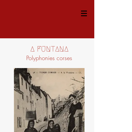
A FUNTANA
Polyphonies corses