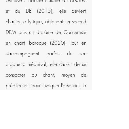
Genève : Pianiste titulaire du DNSPM
et du DE (2015), elle devient
chanteuse lyrique, obtenant un second
DEM puis un diplôme de Concertiste
en chant baroque (2020). Tout en
s’accompagnant parfois de son
organetto médiéval, elle choisit de se
consacrer au chant, moyen de
prédilection pour invoquer l’essentiel, la
vibration du monde et de notre nature
profonde. Professeur de yoga du son
diplômée de l’Institut des Arts de la Voix
en 2021, elle continue aujourd’hui ses