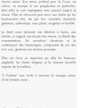
réunies autour d’un amour profond pour la Corse, sa
culture, sa musique et ses polyphonies en particulier,
dont elles se sont imprégnées avec passion jusqu'à la
source. Elles se retrouvent pour servir ces chants qui les
bouleversent tant, de par leur caractère ancestral,
généreux, authentique, avec plaisir, exigence et humilité.
Le chant corse nécessite une attention à l’autre, une
intimité, un regard, une écoute très intense. La liberté des
ornementations, les sensations vibratoires et la
combinaison des harmoniques, composants du son des
trois voix, génèrent une émotion puissante.
Elles ont choisi un répertoire qui allie les fameuses
paghjelle
, les chants religieux et la chanson nouvelle
inspirée de la tradition.
"A Funtana" vous invite à savourer la musique autour
d’une fontaine corse…