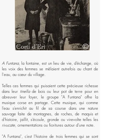
A Funtana
, la fontaine, est un lieu de vie, d’échange, où
les voix des femmes se mêlaient autrefois au chant de
l'eau, au cœur du village.
Telles ces femmes qui puisaient cette précieuse richesse
dans leur
tinella
de bois ou leur pot de terre pour en
abreuver leur foyer, le groupe "A Funtana" offre la
musique corse en partage. Cette musique, qui comme
l’eau s’enrichit au fil de sa course dans une nature
sauvage faite de montagnes, de roches, de maquis et
d’histoire, jaillit, s’écoule, gronde ou virevolte telles les
rivucate
, ornementations ou fioritures autour d’une note.
"A Funtana", c’est l’histoire de trois femmes qui se sont